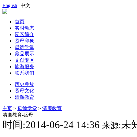
English
| 中文
首页
实时动态
园区简介
贤母印象
母德学堂
藏品展示
文创专区
旅游服务
联系我们
历史典故
贤母文化
清廉教育
主页
>
母德学堂
>
清廉教育
清廉教育-岳母
时间:2014-06-24 14:36
未
来源: